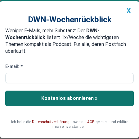
X
DWN-Wochenrückblick
Weniger E-Mails, mehr Substanz: Der
DWN-
Geldanlage Premium
Newsticker
MEIN DWN:
Wochenrückblick
liefert 1x/Woche die wichtigsten
Edelmetalle
DWN-Magazin
China
Themen kompakt als Podcast. Für alle, deren Postfach
überläuft.
DWN-Wochenrückblick
Auto Premium
An der Realität vorbei
E-mail:
*
EZB-Stresstest: Falsche
Annahmen bringen das
gewünschte Ergebnis
Kostenlos abonnieren »
Der EZB-Stresstest wird in einem wesentlichen
Punkt von der Realität widerlegt: Die EZB hat die
Deflation, die es in weiten Teilen Europa bereits
Ich habe die
Datenschutzerklärung
sowie die
AGB
gelesen und erkläre
gibt, schlicht ignoriert. Das Ergebnis wird den
mich einverstanden.
Bank-Aktien kurzfristig helfen. Doch das böse