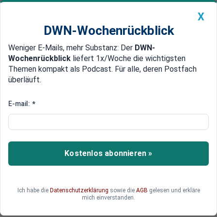
X
DWN-Wochenrückblick
Weniger E-Mails, mehr Substanz: Der
DWN-
Geldanlage Premium
Newsticker
MEIN DWN:
Wochenrückblick
liefert 1x/Woche die wichtigsten
Edelmetalle
DWN-Magazin
China
Themen kompakt als Podcast. Für alle, deren Postfach
überläuft.
DWN-Wochenrückblick
Auto Premium
Für 3,7 Milliarden Dollar
E-mail:
*
Publicis will Digital-Agentur
Sapient übernehmen
Die weltweit drittgrößte Werbeagentur Publicis
Kostenlos abonnieren »
will den US-Rivalen Sapient für 3,7 Milliarden
Dollar in bar kaufen. Sapient ist auf digitale
Werbung spezialisiert. Die Übernahme soll das
Ich habe die
Datenschutzerklärung
sowie die
AGB
gelesen und erkläre
Digitalgeschäft des französischen Konzerns
mich einverstanden.
stärken.