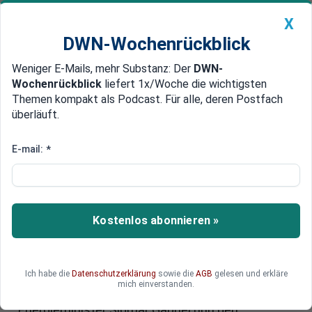
X
DWN-Wochenrückblick
Weniger E-Mails, mehr Substanz: Der
DWN-
Geldanlage Premium
Newsticker
MEIN DWN:
Wochenrückblick
liefert 1x/Woche die wichtigsten
Edelmetalle
DWN-Magazin
China
Themen kompakt als Podcast. Für alle, deren Postfach
überläuft.
DWN-Wochenrückblick
Auto Premium
Gabriel als Bittsteller in Stockholm
E-mail:
*
Die Energie-Wende wird zum
Fiasko für Deutschland
Deutschland gerät wegen der Energie-Wende in
Kostenlos abonnieren »
eine fatale Sackgasse: Kohle ist wegen der CO2-
Vorschriften zu teuer. Die Förderungen für
alternative Energien sind zu hoch. Atomstrom
Ich habe die
Datenschutzerklärung
sowie die
AGB
gelesen und erkläre
muss von außerhalb bezogen werden. Weil im
mich einverstanden.
Grunde gar nichts mehr geht, musste
Energieminister Sigmar Gabriel nun den