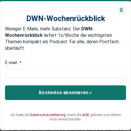
X
DWN-Wochenrückblick
Weniger E-Mails, mehr Substanz: Der
DWN-
Geldanlage Premium
Newsticker
MEIN DWN:
Wochenrückblick
liefert 1x/Woche die wichtigsten
Edelmetalle
DWN-Magazin
China
Themen kompakt als Podcast. Für alle, deren Postfach
überläuft.
DWN-Wochenrückblick
Auto Premium
Kampf statt Rücktritt
E-mail:
*
Bundesbank: Eine deutsche
Ikone kämpft ums Überleben
Die Entscheidung der EZB über den Ankauf von
Kostenlos abonnieren »
Staatsanleihen ist für die Bundesbank ein Frage
des Überlebens: Schon heute ist ihr Gründungs-
Ideal – eine von der Politik und den Banken
Ich habe die
Datenschutzerklärung
sowie die
AGB
gelesen und erkläre
unabhängige Geldpolitik – zur Unkenntlichkeit
mich einverstanden.
verstümmelt. Jens Weidmann kann zum Helden
oder zur tragischen Figur werden. Aktuell sieht es