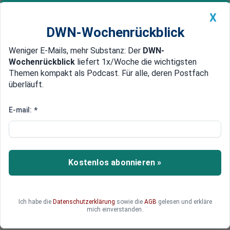
X
DWN-Wochenrückblick
Weniger E-Mails, mehr Substanz: Der
DWN-
Geldanlage Premium
Newsticker
MEIN DWN:
Wochenrückblick
liefert 1x/Woche die wichtigsten
Edelmetalle
DWN-Magazin
China
Themen kompakt als Podcast. Für alle, deren Postfach
überläuft.
DWN-Wochenrückblick
Auto Premium
90 Prozent besser isoliert
E-mail:
*
Günstiges Baumaterial: Häuser
aus Strohballen sparen Strom
Häuser sollen künftig aus Strohballen statt aus
Kostenlos abonnieren »
Steinen bestehen. Das Material isoliert bis zu 90
Prozent besser als das herkömmlicher Häuser
und verbessert die Luftqualität. Neben
Ich habe die
Datenschutzerklärung
sowie die
AGB
gelesen und erkläre
Deutschland halten die Stroh-Fertighäuser nun in
mich einverstanden.
England Einzug.