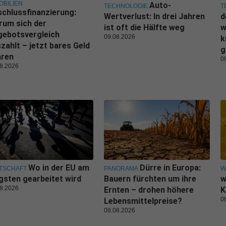
OBILIEN
Auto-
TECHNOLOGIE
T
chlussfinanzierung:
Wertverlust: In drei Jahren
d
rum sich der
ist oft die Hälfte weg
w
gebotsvergleich
09.08.2026
k
zahlt – jetzt bares Geld
g
aren
0
8.2026
Wo in der EU am
Dürre in Europa:
TSCHAFT
PANORAMA
W
gsten gearbeitet wird
Bauern fürchten um ihre
w
8.2026
Ernten – drohen höhere
K
0
Lebensmittelpreise?
08.08.2026