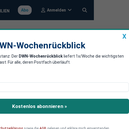
Anmelden
Abo
ILIEN
X
a
DWN-Wochenrückblick
WN-Wochenrückblick
stanz: Der
DWN-Wochenrückblick
liefert 1x/Woche die wichtigsten
rgie-Wende und
. Für alle, deren Postfach überläuft.
tiven fordern den Bau-
ur Energie-Wende und
Kostenlos abonnieren »
ng ist irritiert und nennt
chutzerklärung
sowie die
AGB
gelesen und erkläre mich einverstanden.