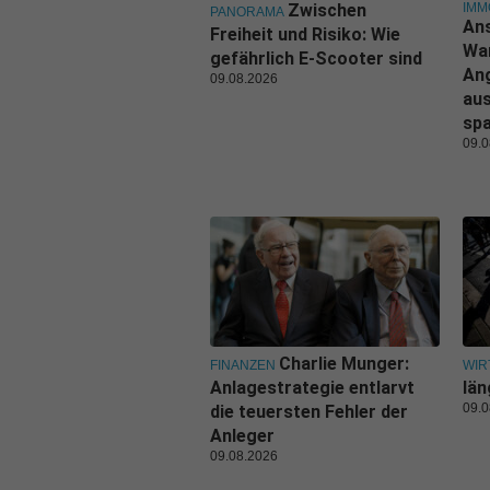
IMM
Zwischen
PANORAMA
Ans
Freiheit und Risiko: Wie
Wa
gefährlich E-Scooter sind
An
09.08.2026
aus
sp
09.0
Charlie Munger:
FINANZEN
WIR
Anlagestrategie entlarvt
län
09.0
die teuersten Fehler der
Anleger
09.08.2026