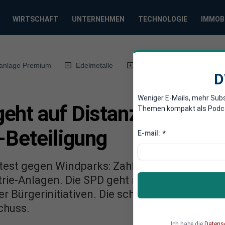
WIRTSCHAFT
UNTERNEHMEN
TECHNOLOGIE
IMMOB
anlage Premium
Edelmetalle
DWN-Magazin
Chin
D
Weniger E-Mails, mehr Sub
eht auf Distanz zur Ene
Themen kompakt als Podcast
-Beteiligung
E-mail:
*
est gegen Windparks: Zahlreiche Bürgerinitia
trie-Anlagen. Die SPD geht nun auf Distanz z
r Bürgerinitiativen. Die schwarz-grüne Regieru
chuss.
Ich habe die
Datens