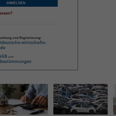
ANMELDEN
gessen?
meldung und Registrierung:
@deutsche-wirtschafts-
.de
AGB
und
zbestimmungen