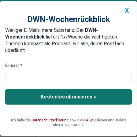
X
DWN-Wochenrückblick
Weniger E-Mails, mehr Substanz: Der
DWN-
Geldanlage Premium
Newsticker
MEIN DWN:
Wochenrückblick
liefert 1x/Woche die wichtigsten
Edelmetalle
DWN-Magazin
China
Themen kompakt als Podcast. Für alle, deren Postfach
überläuft.
DWN-Wochenrückblick
Auto Premium
Rekordhoch erreicht
E-mail:
*
Kurzfristige griechische
Staatsanleihen schießen in die
Höhe
Kostenlos abonnieren »
Die Renditen für kurzfristige griechische Anleihen
stiegen am Montag um 26 Prozent auf ein neues
Rekordhoch. Zuvor senkte der IWF die
Ich habe die
Datenschutzerklärung
sowie die
AGB
gelesen und erkläre
Wachstumsprognose für das Land deutlich nach
mich einverstanden.
unten. Währenddessen warnen Experten vor