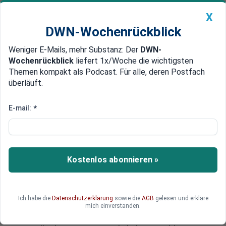
X
DWN-Wochenrückblick
Weniger E-Mails, mehr Substanz: Der
DWN-
Geldanlage Premium
Newsticker
MEIN DWN:
Wochenrückblick
liefert 1x/Woche die wichtigsten
Edelmetalle
DWN-Magazin
China
Themen kompakt als Podcast. Für alle, deren Postfach
überläuft.
DWN-Wochenrückblick
Auto Premium
Frankreich als Vorreiter
E-mail:
*
Das Ende der Freiheit: Der
Polizei-Staat kehrt nach Europa
zurück
Kostenlos abonnieren »
Die französische Nationalversammlung hat mit
überraschend großer Mehrheit ein Gesetz
beschlossen, mit welchem die bürgerlichen
Ich habe die
Datenschutzerklärung
sowie die
AGB
gelesen und erkläre
Rechte dramatisch eingeschränkt werden. Die
mich einverstanden.
Geheimdienste erhalten umfassende Rechte der