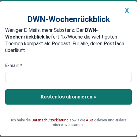
X
DWN-Wochenrückblick
Weniger E-Mails, mehr Substanz: Der
DWN-
Geldanlage Premium
Newsticker
MEIN DWN:
Wochenrückblick
liefert 1x/Woche die wichtigsten
Edelmetalle
DWN-Magazin
China
Themen kompakt als Podcast. Für alle, deren Postfach
überläuft.
DWN-Wochenrückblick
Auto Premium
Liste mit NSA-Suchbegriffen
E-mail:
*
Merkel muss USA um Erlaubnis
fragen, ob sie Bundestag
informieren darf
Kostenlos abonnieren »
Die SPD und die Opposition verlangen die
sofortige Herausgabe der Liste mit abgelehnten
NSA-Suchbegriffen. Kanzlerin Merkel will
Ich habe die
Datenschutzerklärung
sowie die
AGB
gelesen und erkläre
hingegen erst die USA um Erlaubnis fragen.
mich einverstanden.