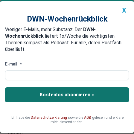
X
DWN-Wochenrückblick
Weniger E-Mails, mehr Substanz: Der
DWN-
Geldanlage Premium
Newsticker
MEIN DWN:
Wochenrückblick
liefert 1x/Woche die wichtigsten
Edelmetalle
DWN-Magazin
China
Themen kompakt als Podcast. Für alle, deren Postfach
überläuft.
DWN-Wochenrückblick
Auto Premium
Kurse drehen plötzlich massiv
E-mail:
*
Staatsanleihen: Not-Intervention
der Zentralbanken?
Die Lage am Markt für Staatsanleihen scheint
Kostenlos abonnieren »
sich so zugespitzt zu haben, dass über eine
mögliche Not-Intervention der Zentralbanken
spekuliert wird. Die Kurse drehten heute zur
Ich habe die
Datenschutzerklärung
sowie die
AGB
gelesen und erkläre
Eröffnung der US-Märkte überraschend stark:
mich einverstanden.
Irgendjemand muss massiv Papiere gekauft
haben.