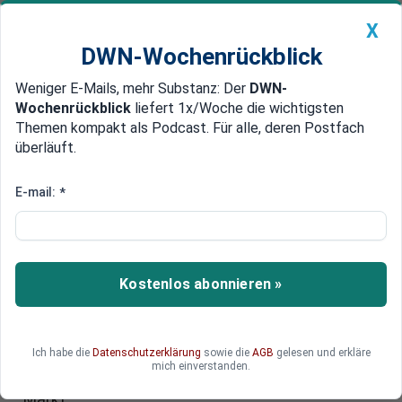
X
DWN-Wochenrückblick
Weniger E-Mails, mehr Substanz: Der
DWN-
Geldanlage Premium
Newsticker
MEIN DWN:
Wochenrückblick
liefert 1x/Woche die wichtigsten
Edelmetalle
DWN-Magazin
China
Themen kompakt als Podcast. Für alle, deren Postfach
überläuft.
DWN-Wochenrückblick
Auto Premium
Folge der Niedrig-Zinsen
E-mail:
*
Flucht in Sachwerte: Crash-
Gefahr bei Luxus-Immobilien
Die Niedrigzinsen und die starken Schwankungen
Kostenlos abonnieren »
an den Finanzmärkten haben im vergangenen
Jahr für einen regelrechten Boom unter den
Verkäufen von Luxus-Immobilien geführt. Die
Ich habe die
Datenschutzerklärung
sowie die
AGB
gelesen und erkläre
Millionäre suchen nach sicheren Anlagen.
mich einverstanden.
Dadurch wächst aber die Crash-Gefahr auf dem
Markt.