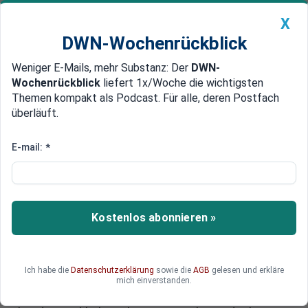
X
DWN-Wochenrückblick
Weniger E-Mails, mehr Substanz: Der
DWN-
Geldanlage Premium
Newsticker
MEIN DWN:
Wochenrückblick
liefert 1x/Woche die wichtigsten
Edelmetalle
DWN-Magazin
China
Themen kompakt als Podcast. Für alle, deren Postfach
überläuft.
DWN-Wochenrückblick
Auto Premium
Doppelmoral in Stockholm
E-mail:
*
Russland fordert von Schweden
Abzug der Söldner aus der
Ukraine
Kostenlos abonnieren »
Russland fordert von Schweden, alle in der
Ukraine kämpfenden Söldner unverzüglich
zurückzurufen. Schweden selbst gibt die
Ich habe die
Datenschutzerklärung
sowie die
AGB
gelesen und erkläre
Anwesenheit der Kämpfer zu. Im Gegensatz zu
mich einverstanden.
schwedischen IS-Kämpfern in Syrien würden sie