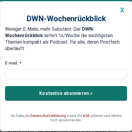
X
DWN-Wochenrückblick
Weniger E-Mails, mehr Substanz: Der
DWN-
Geldanlage Premium
Newsticker
MEIN DWN:
Wochenrückblick
liefert 1x/Woche die wichtigsten
Edelmetalle
DWN-Magazin
China
Themen kompakt als Podcast. Für alle, deren Postfach
überläuft.
DWN-Wochenrückblick
Auto Premium
Plünderung der Welt
E-mail:
*
Arroganz des Westens: Die Welt
vom Gipfel aus regieren
Die G7-Politiker haben ihren Anspruch
Kostenlos abonnieren »
angemeldet „die Zukunft unseres Planeten zu
gestalten“. Ihr Ziel ist die Plünderung der Welt
durch Schulden, Freihandel und hemmungslose
Ich habe die
Datenschutzerklärung
sowie die
AGB
gelesen und erkläre
Ausbeutung. Sie verkünden „Werte“ und meinen
mich einverstanden.
die skrupellose Durchsetzung von elitären
Interessen. Sie wollen die Welt vom Gipfel aus