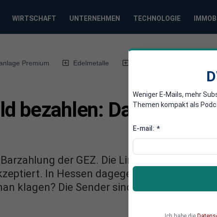
WIRTSCHAFT
UNTERNEHMEN
TECHNOLOGIE
IMMOB
anlage Premium
Edelmetalle
DWN-Magazin
Chin
D
Weniger E-Mails, mehr Sub
ld bezahlen: Das totale C
Themen kompakt als Podcast
E-mail:
*
arzahlung der GEZ. Die Linke weiß nicht, was 
kzeptiert. In Hessen dagegen wird es abgeleh
an klagen? Die Sender sind nervös und wollen
Ich habe die
Datens