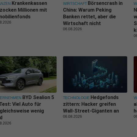
Krankenkassen
Börsencrash in
ANZEN
WIRTSCHAFT
W
zocken Millionen mit
China: Warum Peking
N
obilienfonds
Banken rettet, aber die
w
8.2026
Wirtschaft nicht
S
06.08.2026
k
0
BYD Sealion 5
Hedgefonds
TERNEHMEN
TECHNOLOGIE
W
Test: Viel Auto für
zittern: Hacker greifen
a
gleichsweise wenig
Wall-Street-Giganten an
h
06.08.2026
0
d
8.2026