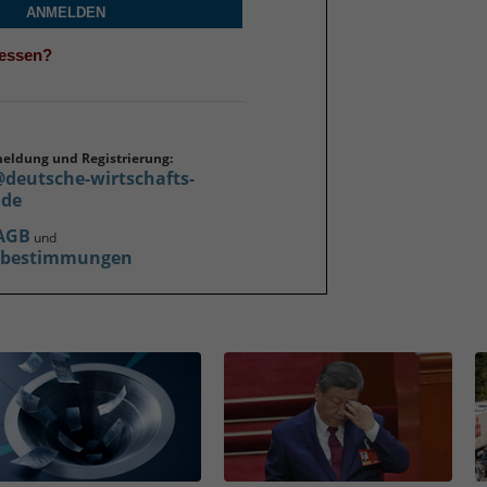
ANMELDEN
gessen?
meldung und Registrierung:
@deutsche-wirtschafts-
.de
AGB
und
zbestimmungen