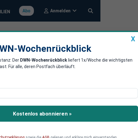
Anmelden
Abo
ILIEN
X
a
DWN-Wochenrückblick
WN-Wochenrückblick
stanz: Der
DWN-Wochenrückblick
liefert 1x/Woche die wichtigsten
haos bei den
. Für alle, deren Postfach überläuft.
die Rechte tut: In Köln
nt. Wer bricht nun das
Kostenlos abonnieren »
 die Lücke so schnell als
chutzerklärung
sowie die
AGB
gelesen und erkläre mich einverstanden.