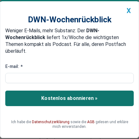
X
DWN-Wochenrückblick
Weniger E-Mails, mehr Substanz: Der
DWN-
Geldanlage Premium
Newsticker
MEIN DWN:
Wochenrückblick
liefert 1x/Woche die wichtigsten
Edelmetalle
DWN-Magazin
China
Themen kompakt als Podcast. Für alle, deren Postfach
überläuft.
DWN-Wochenrückblick
Auto Premium
Sondergipgel zu Griechenland
E-mail:
*
„Mentales Waterboarding“:
Merkel und Hollande setzen
Tsipras unter Druck
Kostenlos abonnieren »
Die griechische Regierung hat den anderen Euro-
Staaten ihre Reformvorschläge unterbreitet. Die
Euro-Finanzminister konnten sich aber auch am
Ich habe die
Datenschutzerklärung
sowie die
AGB
gelesen und erkläre
Sonntag nicht auf eine einheitliche Bewertung
mich einverstanden.
einigen. Nun beraten die Staats- und