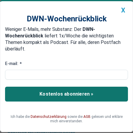
X
DWN-Wochenrückblick
Weniger E-Mails, mehr Substanz: Der
DWN-
Geldanlage Premium
Newsticker
MEIN DWN:
Wochenrückblick
liefert 1x/Woche die wichtigsten
Edelmetalle
DWN-Magazin
China
Themen kompakt als Podcast. Für alle, deren Postfach
überläuft.
DWN-Wochenrückblick
Auto Premium
Minus acht Prozent
E-mail:
*
Börsen-Crash in China: Neue
Rekord-Verluste
Die Börsen in China stürzen weiter ab: Am
Kostenlos abonnieren »
Montag meldeten Shanghai-Composite und der
Leitindex in Shenzhen historische Abstürze.
Ich habe die
Datenschutzerklärung
sowie die
AGB
gelesen und erkläre
mich einverstanden.
Deutsche Wirtschaftsnachrichten