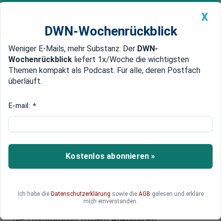
X
DWN-Wochenrückblick
Weniger E-Mails, mehr Substanz: Der
DWN-
Geldanlage Premium
Newsticker
MEIN DWN:
Wochenrückblick
liefert 1x/Woche die wichtigsten
Edelmetalle
DWN-Magazin
China
Themen kompakt als Podcast. Für alle, deren Postfach
überläuft.
DWN-Wochenrückblick
Auto Premium
Warnung an die Neocons
E-mail:
*
Obama: Wenn Iran-Abkommen
scheitert, wird es Krieg geben
US-Präsident Barack Obama hat in ungewöhnlich
Kostenlos abonnieren »
drastischen Worten vor einem neuen Krieg
gewarnt, sollte das Atom-Abkommen mit dem
Iran scheitern. Obama will mit dieser
Ich habe die
Datenschutzerklärung
sowie die
AGB
gelesen und erkläre
ungewöhnlichen Warnung die Neocons im
mich einverstanden.
Kongress unter Druck setzen. Diese verweigern
die Zustimmung zu dem Abkommen.