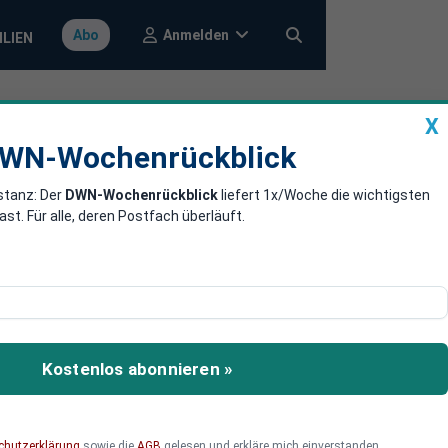
Anmelden
Abo
ILIEN
X
a
DWN-Wochenrückblick
WN-Wochenrückblick
stanz: Der
DWN-Wochenrückblick
liefert 1x/Woche die wichtigsten
Großbritannien
. Für alle, deren Postfach überläuft.
nntag unerlaubt in
n vor, Geldwäsche und
tisierte die Mission als
Kostenlos abonnieren »
chutzerklärung
sowie die
AGB
gelesen und erkläre mich einverstanden.