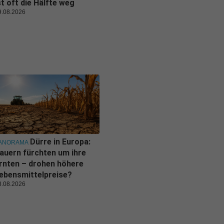
st oft die Hälfte weg
9.08.2026
Dürre in Europa:
ANORAMA
auern fürchten um ihre
rnten – drohen höhere
ebensmittelpreise?
8.08.2026