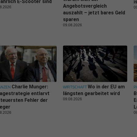
ährlich E-Scooter sind
i
Angebotsvergleich
8.2026
0
auszahlt – jetzt bares Geld
sparen
09.08.2026
Charlie Munger:
Wo in der EU am
ANZEN
WIRTSCHAFT
P
agestrategie entlarvt
längsten gearbeitet wird
B
09.08.2026
 teuersten Fehler der
E
leger
L
8.2026
0