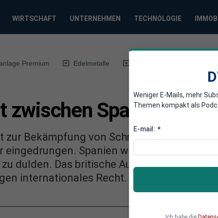
WIRTSCHAFT
UNTERNEHMEN
TECHNOLOGIE
IMMOB
anlage Premium
Edelmetalle
DWN-Magazin
Chin
D
Weniger E-Mails, mehr Sub
eit zwischen Spanien und 
Themen kompakt als Podcast
E-mail:
*
ot zur Bekämpfung von Schmugglern ist am So
r eingedrungen. Spanien wirft Großbritannie
zu dulden. Das britische Außenministerium kri
gen internationales Recht.
Ich habe die
Datens