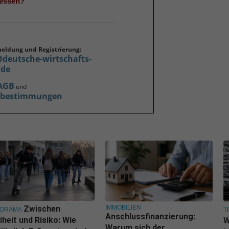
gessen?
meldung und Registrierung:
@deutsche-wirtschafts-
.de
AGB
und
zbestimmungen
IMMOBILIEN
Zwischen
NORAMA
T
Anschlussfinanzierung:
iheit und Risiko: Wie
W
Warum sich der