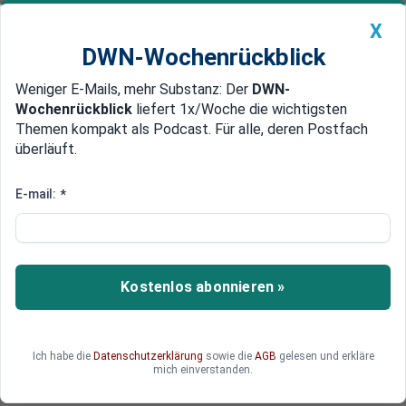
X
DWN-Wochenrückblick
Weniger E-Mails, mehr Substanz: Der
DWN-
Geldanlage Premium
Newsticker
MEIN DWN:
Wochenrückblick
liefert 1x/Woche die wichtigsten
Edelmetalle
DWN-Magazin
China
Themen kompakt als Podcast. Für alle, deren Postfach
überläuft.
DWN-Wochenrückblick
Auto Premium
„Das ist mein Beitrag“
E-mail:
*
Finnischer Premier öffnet
Sommerhaus für Flüchtlinge
Der finnische Premier Juha Sipilä will Flüchtlinge
Kostenlos abonnieren »
in seinem Sommerhaus in Nordfinnland
unterbringen. Er fordert die Finnen dazu auf,
seinem Beispiel zu folgen und den Menschen
Ich habe die
Datenschutzerklärung
sowie die
AGB
gelesen und erkläre
eine Unterkunft zu geben.
mich einverstanden.