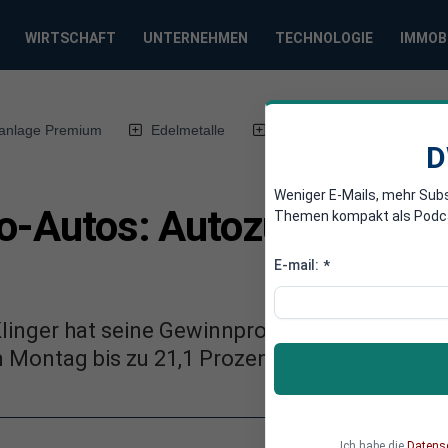
WIRTSCHAFT
UNTERNEHMEN
TECHNOLOGIE
IMMOB
anlage Premium
Edelmetalle
DWN-Magazin
Chin
D
Weniger E-Mails, mehr Sub
ro-Autos: Autozulieferer E
Themen kompakt als Podcast
E-mail:
*
Klinger hat seine Gewinnprognose für das akt
m Montag bis zu 21,1 Prozent ab.
Ich habe die
Datens