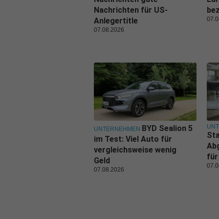
Nachrichten für US-
be
07.0
Anlegertitle
07.08.2026
UN
BYD Sealion 5
UNTERNEHMEN
Sta
im Test: Viel Auto für
Ab
vergleichsweise wenig
für
Geld
07.0
07.08.2026