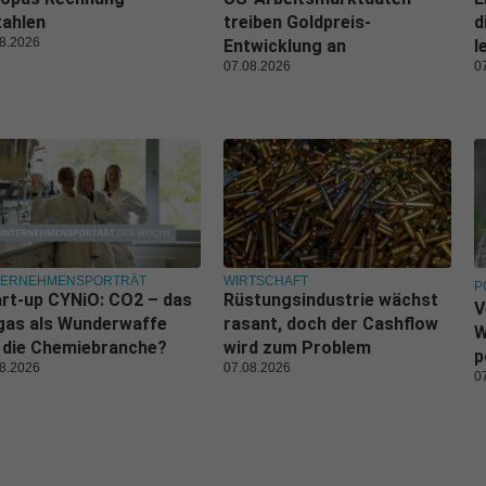
zahlen
treiben Goldpreis-
d
8.2026
Entwicklung an
l
07.08.2026
0
TERNEHMENSPORTRÄT
WIRTSCHAFT
P
rt-up CYNiO: CO2 – das
Rüstungsindustrie wächst
V
gas als Wunderwaffe
rasant, doch der Cashflow
W
 die Chemiebranche?
wird zum Problem
p
8.2026
07.08.2026
0