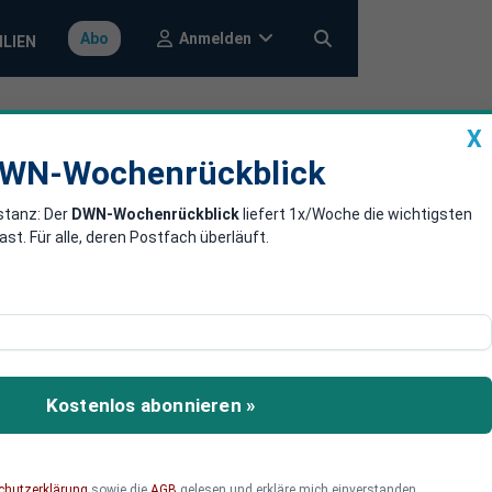
Anmelden
Abo
ILIEN
X
a
DWN-Wochenrückblick
WN-Wochenrückblick
stanz: Der
DWN-Wochenrückblick
liefert 1x/Woche die wichtigsten
lringKlinger
. Für alle, deren Postfach überläuft.
uelle Jahr gesenkt. An der
Kostenlos abonnieren »
chutzerklärung
sowie die
AGB
gelesen und erkläre mich einverstanden.