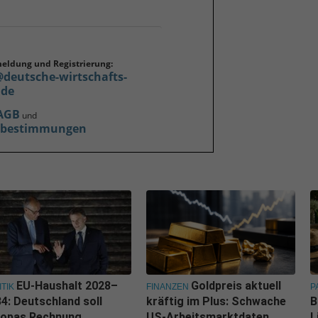
meldung und Registrierung:
@deutsche-wirtschafts-
.de
AGB
und
zbestimmungen
EU-Haushalt 2028–
Goldpreis aktuell
ITIK
FINANZEN
P
4: Deutschland soll
kräftig im Plus: Schwache
B
ropas Rechnung
US-Arbeitsmarktdaten
L