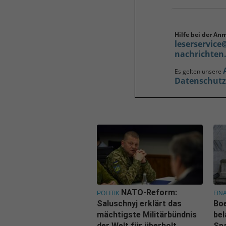
Hilfe bei der An
leserservice
nachrichten
Es gelten unsere
Datenschut
NATO-Reform:
POLITIK
FIN
Saluschnyj erklärt das
Boe
mächtigste Militärbündnis
bel
der Welt für überholt
Spa