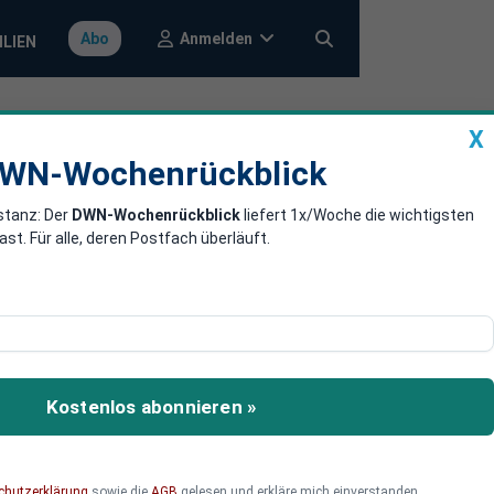
Anmelden
Abo
ILIEN
X
a
DWN-Wochenrückblick
WN-Wochenrückblick
stanz: Der
DWN-Wochenrückblick
liefert 1x/Woche die wichtigsten
-Verhandlungen
. Für alle, deren Postfach überläuft.
ungen ins Gespräch
seien jedoch nicht bereit,
Kostenlos abonnieren »
chutzerklärung
sowie die
AGB
gelesen und erkläre mich einverstanden.