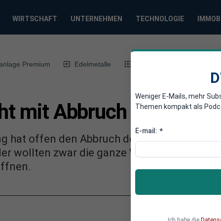
WIRTSCHAFT
UNTERNEHMEN
TECHNOLOGIE
IMMOB
anlage Premium
Edelmetalle
DWN-Magazin
Chin
D
Weniger E-Mails, mehr Sub
oht mit Abbruch der TTIP
Themen kompakt als Podcast
E-mail:
*
ng hat offen den Abbruch der TTIP-Verhandl
r wollten zwar die ganze Welt liberalisieren, 
öffnen.
Ich habe die
Datens