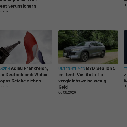
0
eet verunsichern
8.2026
Adieu Frankreich,
BYD Sealion 5
ANZEN
UNTERNEHMEN
T
eu Deutschland: Wohin
im Test: Viel Auto für
z
opas Reiche ziehen
vergleichsweise wenig
W
8.2026
0
Geld
06.08.2026