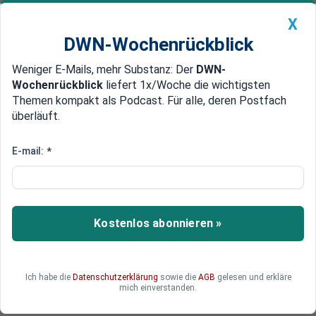
X
DWN-Wochenrückblick
Weniger E-Mails, mehr Substanz: Der
DWN-
Geldanlage Premium
Newsticker
MEIN DWN:
Wochenrückblick
liefert 1x/Woche die wichtigsten
Edelmetalle
DWN-Magazin
China
Themen kompakt als Podcast. Für alle, deren Postfach
überläuft.
DWN-Wochenrückblick
Auto Premium
Es wird ein langer Krieg
E-mail:
*
Syrien: Russland kündigt
Verschärfung der Militär-
Schläge an
Kostenlos abonnieren »
Russlands Luftangriffe werden monatelang
dauern. Außerdem werden die Militärschläge
noch intensiver. Das kündigt der Vorsitzende des
Ich habe die
Datenschutzerklärung
sowie die
AGB
gelesen und erkläre
außenpolitischen Ausschusses des russischen
mich einverstanden.
Parlaments an.