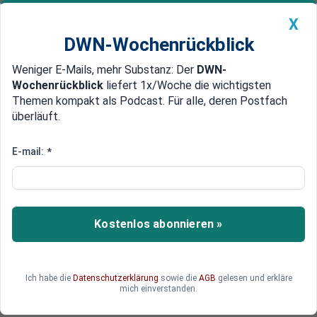
X
DWN-Wochenrückblick
Weniger E-Mails, mehr Substanz: Der
DWN-
Geldanlage Premium
Newsticker
MEIN DWN:
Wochenrückblick
liefert 1x/Woche die wichtigsten
Edelmetalle
DWN-Magazin
China
Themen kompakt als Podcast. Für alle, deren Postfach
überläuft.
DWN-Wochenrückblick
Auto Premium
Dialog der Zivilgesellschaft
E-mail:
*
Ende der Eiszeit: Deutschland
und Russland nehmen
Petersburger Dialog wieder auf
Kostenlos abonnieren »
Russland und Deutschland wollen den
Petersburger Dialog wieder aufnehmen. Das
Forum war wegen der vorübergehenden Eiszeit
Ich habe die
Datenschutzerklärung
sowie die
AGB
gelesen und erkläre
ausgesetzt worden. Nun wollen beide Seiten zu
mich einverstanden.
einer gewissen Normalität zurückkehren.