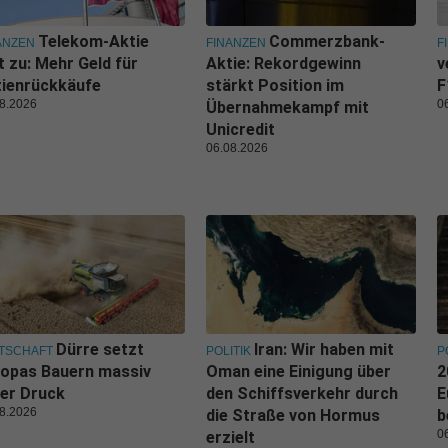
Telekom-Aktie
Commerzbank-
ANZEN
FINANZEN
F
t zu: Mehr Geld für
Aktie: Rekordgewinn
v
tienrückkäufe
stärkt Position im
F
8.2026
0
Übernahmekampf mit
Unicredit
06.08.2026
Dürre setzt
Iran: Wir haben mit
TSCHAFT
POLITIK
P
ropas Bauern massiv
Oman eine Einigung über
2
er Druck
den Schiffsverkehr durch
E
8.2026
die Straße von Hormus
b
0
erzielt