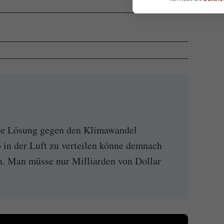
ne Lösung gegen den Klimawandel
 in der Luft zu verteilen könne demnach
n. Man müsse nur Milliarden von Dollar