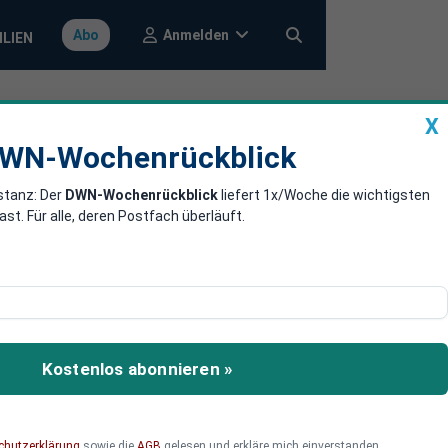
Anmelden
Abo
ILIEN
X
a
DWN-Wochenrückblick
WN-Wochenrückblick
stanz: Der
DWN-Wochenrückblick
liefert 1x/Woche die wichtigsten
ärmung
. Für alle, deren Postfach überläuft.
d-Forscher. Die
d so den Planeten vor der
Kostenlos abonnieren »
 da Diamanten immer
chutzerklärung
sowie die
AGB
gelesen und erkläre mich einverstanden.