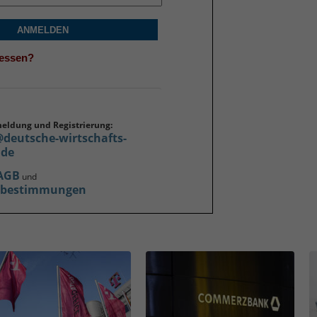
ANMELDEN
gessen?
meldung und Registrierung:
@deutsche-wirtschafts-
.de
AGB
und
zbestimmungen