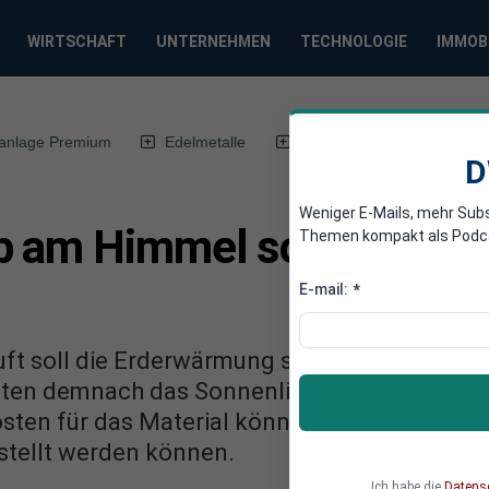
WIRTSCHAFT
UNTERNEHMEN
TECHNOLOGIE
IMMOB
anlage Premium
Edelmetalle
DWN-Magazin
Chin
D
Weniger E-Mails, mehr Sub
b am Himmel soll Erderw
Themen kompakt als Podcast
E-mail:
*
ft soll die Erderwärmung stoppen, so Harvar
ten demnach das Sonnenlicht reflektieren un
osten für das Material könnten bald sinken,
stellt werden können.
Ich habe die
Datens