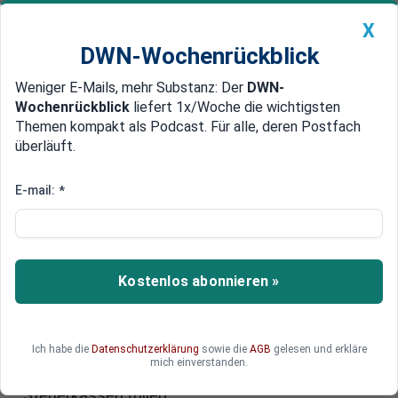
X
DWN-Wochenrückblick
Weniger E-Mails, mehr Substanz: Der
DWN-
Geldanlage Premium
Newsticker
MEIN DWN:
Wochenrückblick
liefert 1x/Woche die wichtigsten
Edelmetalle
DWN-Magazin
China
Themen kompakt als Podcast. Für alle, deren Postfach
überläuft.
DWN-Wochenrückblick
Auto Premium
Potenzielle Arbeitnehmer
E-mail:
*
EU rechnet mit drei Millionen
Flüchtlingen bis Ende 2017
Die EU-Kommission bewertet die aktuelle
Kostenlos abonnieren »
Flüchtlingswelle als eine positive Entwicklung vor
allem für Deutschland. So werde die
Wirtschaftsleistung in den kommenden Jahren
Ich habe die
Datenschutzerklärung
sowie die
AGB
gelesen und erkläre
zulegen, weil neue potenzielle Arbeitnehmer dazu
mich einverstanden.
kommen. Diese sollen unter anderem die
Steuerkassen füllen.