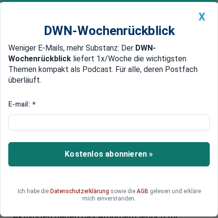
X
DWN-Wochenrückblick
Weniger E-Mails, mehr Substanz: Der
DWN-
Geldanlage Premium
Newsticker
MEIN DWN:
Wochenrückblick
liefert 1x/Woche die wichtigsten
Edelmetalle
DWN-Magazin
China
Themen kompakt als Podcast. Für alle, deren Postfach
überläuft.
DWN-Wochenrückblick
Auto Premium
Verschlüsselte Chat-Funktion
E-mail:
*
Terror: Behörden wollen
PlayStation stärker überwachen
IS-Terroristen kommunizieren möglicherweise
Kostenlos abonnieren »
über die Chatfunktion der Spielekonsole
PlayStation 4. Belgiens Innenminister Johan
Jambon hat auf eine Überwachungslücke durch
Ich habe die
Datenschutzerklärung
sowie die
AGB
gelesen und erkläre
die verschlüsselte Kommunikationsmöglichkeit
mich einverstanden.
zwischen den Spielern hingewiesen. Netz-
Aktivisten halten das Argument jedoch für