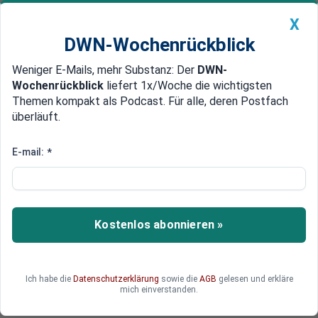
X
DWN-Wochenrückblick
Weniger E-Mails, mehr Substanz: Der
DWN-
Geldanlage Premium
Newsticker
MEIN DWN:
Wochenrückblick
liefert 1x/Woche die wichtigsten
Edelmetalle
DWN-Magazin
China
Themen kompakt als Podcast. Für alle, deren Postfach
überläuft.
DWN-Wochenrückblick
Auto Premium
Hinrichtung eines Chinesen
E-mail:
*
IS provoziert China: Peking
kündigt stärkeren Einsatz in
Syrien an
Kostenlos abonnieren »
Der IS hat mit der Hinrichtung eines
chinesischen Staatsbürgers den Zorn Chinas auf
sich gezogen. Eine scharfe Mitteilung aus Peking
Ich habe die
Datenschutzerklärung
sowie die
AGB
gelesen und erkläre
könnte das Vorspiel zu einem Engagement
mich einverstanden.
Chinas an der Seite Russlands in Syrien sein.