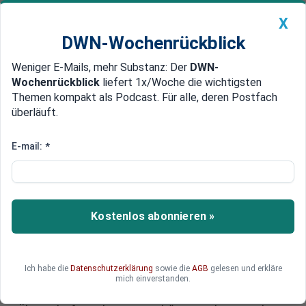
X
DWN-Wochenrückblick
Weniger E-Mails, mehr Substanz: Der
DWN-
Geldanlage Premium
Newsticker
MEIN DWN:
Wochenrückblick
liefert 1x/Woche die wichtigsten
Edelmetalle
DWN-Magazin
China
Themen kompakt als Podcast. Für alle, deren Postfach
überläuft.
DWN-Wochenrückblick
Auto Premium
Terror und Flüchtlinge
E-mail:
*
„Höhere Gewalt“: Euro-Staaten
wollen noch mehr Schulden
machen
Kostenlos abonnieren »
Die Euro-Staaten bereiten sich auf den Ausstieg
aus der Stabilitätspolitik vor. Wegen der
Flüchtlinge und des Terrors werden zahlreiche
Ich habe die
Datenschutzerklärung
sowie die
AGB
gelesen und erkläre
Staaten mehr Schulden machen als eigentlich
mich einverstanden.
zulässig. Die neue Linie läuft unter der