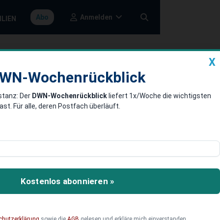
Anmelden
Abo
ILIEN
X
a
DWN-Wochenrückblick
WN-Wochenrückblick
stanz: Der
DWN-Wochenrückblick
liefert 1x/Woche die wichtigsten
chtsgeschäfts
. Für alle, deren Postfach überläuft.
t des Versandhändlers zu
ersichert: Alle Kunden
Kostenlos abonnieren »
chutzerklärung
sowie die
AGB
gelesen und erkläre mich einverstanden.