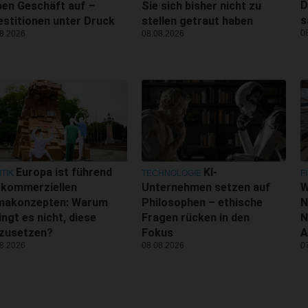
D
en Geschäft auf –
Sie sich bisher nicht zu
s
estitionen unter Druck
stellen getraut haben
0
8.2026
08.08.2026
Europa ist führend
KI-
ITIK
TECHNOLOGIE
F
 kommerziellen
Unternehmen setzen auf
W
imakonzepten: Warum
Philosophen – ethische
N
ingt es nicht, diese
Fragen rücken in den
N
zusetzen?
Fokus
A
8.2026
08.08.2026
0