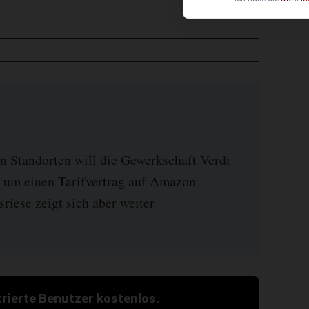
n Standorten will die Gewerkschaft Verdi
 um einen Tarifvertrag auf Amazon
riese zeigt sich aber weiter
strierte Benutzer kostenlos.