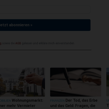
Jetzt abonnieren »
g
sowie die
AGB
gelesen und erkläre mich einverstanden.
Wohnungsmarkt:
Der Tod, das Erbe
U
OBILIEN
FINANZEN
T
mer mehr Vermieter
und das Geld: Fragen, die