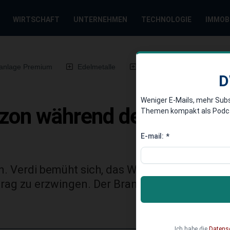
WIRTSCHAFT
UNTERNEHMEN
TECHNOLOGIE
IMMOB
anlage Premium
Edelmetalle
DWN-Magazin
Chin
D
Weniger E-Mails, mehr Sub
azon während des Weihna
Themen kompakt als Podcast
E-mail:
*
n. Verdi bemüht sich, das Weihnachtsgeschäf
trag zu erzwingen. Der Branchen-Riese aber v
.
Ich habe die
Datens