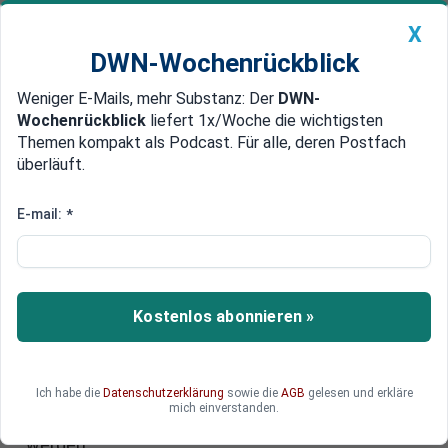
X
DWN-Wochenrückblick
Weniger E-Mails, mehr Substanz: Der
DWN-
Geldanlage Premium
Newsticker
MEIN DWN:
Wochenrückblick
liefert 1x/Woche die wichtigsten
Edelmetalle
DWN-Magazin
China
Themen kompakt als Podcast. Für alle, deren Postfach
überläuft.
DWN-Wochenrückblick
Auto Premium
Finanzielle Repression
E-mail:
*
EZB verschärft Strafzinsen für
überschüssiges Geld
Die EZB hat höhere Strafzinsen für die Banken
Kostenlos abonnieren »
beschlossen. Damit dürfte der Druck der Banken
steigen, diese Kosten an die Kunden
weiterzugeben. Bereits jetzt müssen Kunden mit
Ich habe die
Datenschutzerklärung
sowie die
AGB
gelesen und erkläre
größeren Vermögen Strafzinsen zahlen. Denkbar
mich einverstanden.
wäre, dass nun auch kleinere Vermögen erfasst
werden.