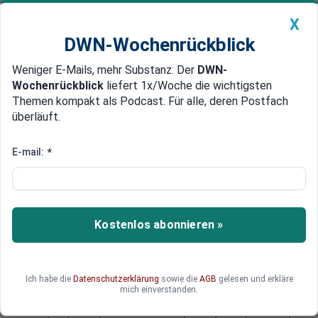
X
DWN-Wochenrückblick
Weniger E-Mails, mehr Substanz: Der
DWN-
Geldanlage Premium
Newsticker
MEIN DWN:
Wochenrückblick
liefert 1x/Woche die wichtigsten
Edelmetalle
DWN-Magazin
China
Themen kompakt als Podcast. Für alle, deren Postfach
überläuft.
DWN-Wochenrückblick
Auto Premium
Festnahmen von Asyl-Bewerbern
E-mail:
*
Polizei-Berichte aus Köln: Es war
viel schlimmer als bisher
bekannt
Kostenlos abonnieren »
Die Ereignisse in Köln waren offenbar weit
dramatischer als bisher bekannt: Die Polizei
sagte dem Express, es habe 15 Festnahmen von
Ich habe die
Datenschutzerklärung
sowie die
AGB
gelesen und erkläre
Asylbewerbern gegeben. Die Personalien wurden
mich einverstanden.
unter Verschluss genommen. Ein geheimer