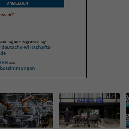
ANMELDEN
gessen?
meldung und Registrierung:
@deutsche-wirtschafts-
.de
AGB
und
zbestimmungen