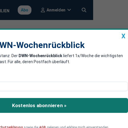
Anmelden
Abo
ILIEN
X
a
DWN-Wochenrückblick
WN-Wochenrückblick
stanz: Der
DWN-Wochenrückblick
liefert 1x/Woche die wichtigsten
enhalt in
. Für alle, deren Postfach überläuft.
dten den
e SPD will mit 100
Kostenlos abonnieren »
ußerdem soll „gegen
den“.
chutzerklärung
sowie die
AGB
gelesen und erkläre mich einverstanden.