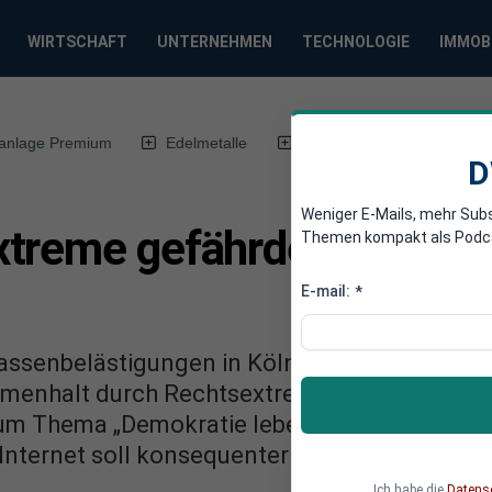
WIRTSCHAFT
UNTERNEHMEN
TECHNOLOGIE
IMMOB
anlage Premium
Edelmetalle
DWN-Magazin
Chin
D
Weniger E-Mails, mehr Sub
xtreme gefährden Zusamm
Themen kompakt als Podcast
E-mail:
*
assenbelästigungen in Köln und anderen Stä
menhalt durch Rechtsextremismus bedroht. Di
zum Thema „Demokratie leben“ finanzieren. A
Internet soll konsequenter vorgegangen wer
Ich habe die
Datens