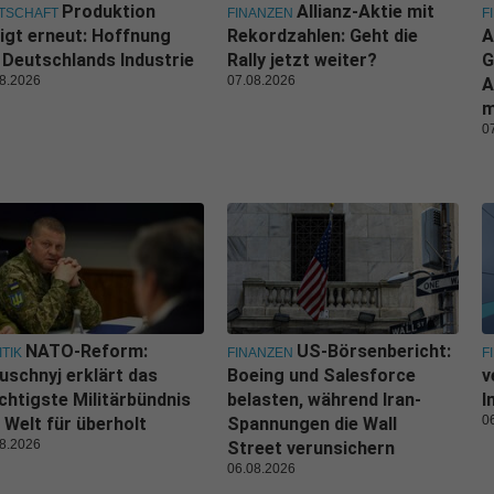
Produktion
Allianz-Aktie mit
TSCHAFT
FINANZEN
F
igt erneut: Hoffnung
Rekordzahlen: Geht die
A
 Deutschlands Industrie
Rally jetzt weiter?
G
8.2026
07.08.2026
A
m
0
NATO-Reform:
US-Börsenbericht:
ITIK
FINANZEN
F
uschnyj erklärt das
Boeing und Salesforce
v
htigste Militärbündnis
belasten, während Iran-
I
0
 Welt für überholt
Spannungen die Wall
8.2026
Street verunsichern
06.08.2026