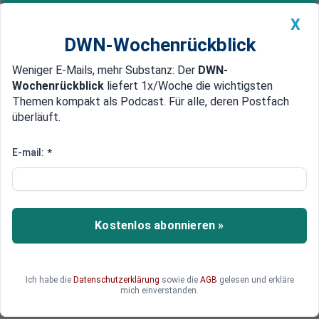
X
DWN-Wochenrückblick
Weniger E-Mails, mehr Substanz: Der
DWN-
Geldanlage Premium
Newsticker
MEIN DWN:
Wochenrückblick
liefert 1x/Woche die wichtigsten
Edelmetalle
DWN-Magazin
China
Themen kompakt als Podcast. Für alle, deren Postfach
überläuft.
DWN-Wochenrückblick
Auto Premium
Demo blieb friedlich
E-mail:
*
Am Rande von Pegida-Demo:
Zahlreiche Autos angezündet
In Dresden wurden auf einem Parkplatz, auf dem
Kostenlos abonnieren »
Pegida-Demonstranten ihre Autos abstellen, 11
Fahrzeuge in Brand gesteckt. Die Polizei ermittelt
wegen Brandstiftung.
Ich habe die
Datenschutzerklärung
sowie die
AGB
gelesen und erkläre
mich einverstanden.