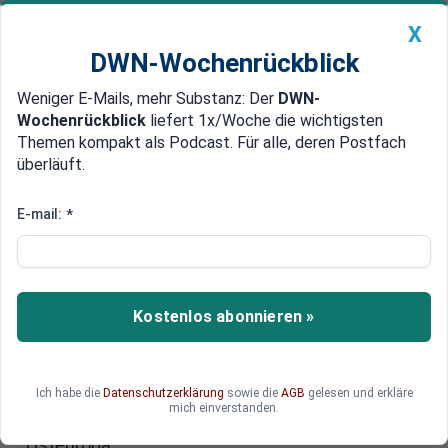
X
DWN-Wochenrückblick
Weniger E-Mails, mehr Substanz: Der
DWN-
Geldanlage Premium
Newsticker
MEIN DWN:
Wochenrückblick
liefert 1x/Woche die wichtigsten
Edelmetalle
DWN-Magazin
China
Themen kompakt als Podcast. Für alle, deren Postfach
überläuft.
DWN-Wochenrückblick
Auto Premium
Verlust bei Lebensversicherung
E-mail:
*
Mini-Zinsen sorgen bei Vienna
Insurance für Verluste
Kunden bekommen auf ihre angelegten Beiträge
Kostenlos abonnieren »
bei Lebensversicherern kaum noch Zinsen und
suchen sich andere Anlagemöglichkeiten. Den
Versicherern bricht damit eine wichtige
Ich habe die
Datenschutzerklärung
sowie die
AGB
gelesen und erkläre
Einnahmequelle weg. Die Branche braucht neue
mich einverstanden.
Geschäftsmodelle und orientiert sich nach
Osteuropa.