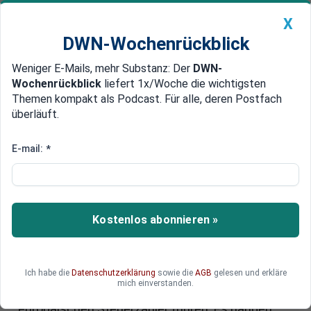
X
DWN-Wochenrückblick
Weniger E-Mails, mehr Substanz: Der
DWN-
Geldanlage Premium
Newsticker
MEIN DWN:
Wochenrückblick
liefert 1x/Woche die wichtigsten
Edelmetalle
DWN-Magazin
China
Themen kompakt als Podcast. Für alle, deren Postfach
überläuft.
DWN-Wochenrückblick
Auto Premium
Mehr Risiken, weniger Chancen
E-mail:
*
TTIP wird Klage-Welle gegen
Staaten in Europa auslösen
Staaten erkennen Risiken immer erst, wenn sie
Kostenlos abonnieren »
verklagt werden - und dann ist es meist zu spät,
um das Unheil abzuwenden: Der
Investorenschutz im TTIP wird nach
Ich habe die
Datenschutzerklärung
sowie die
AGB
gelesen und erkläre
Einschätzung von Pia Eberhardt von Corporate
mich einverstanden.
Europe Observatory zu enormen Kosten für die
europäischen Steuerzahler führen. Es handelt