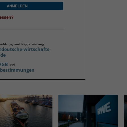
ANMELDEN
gessen?
meldung und Registrierung:
@deutsche-wirtschafts-
.de
AGB
und
zbestimmungen