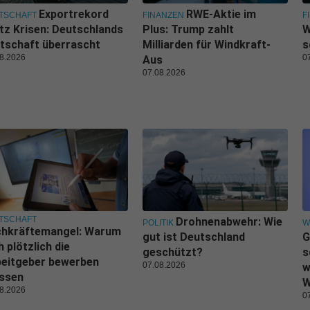
Exportrekord
RWE-Aktie im
TSCHAFT
FINANZEN
F
tz Krisen: Deutschlands
Plus: Trump zahlt
W
tschaft überrascht
Milliarden für Windkraft-
s
8.2026
0
Aus
07.08.2026
TSCHAFT
Drohnenabwehr: Wie
POLITIK
W
chkräftemangel: Warum
gut ist Deutschland
G
h plötzlich die
geschützt?
s
beitgeber bewerben
07.08.2026
w
ssen
W
8.2026
0