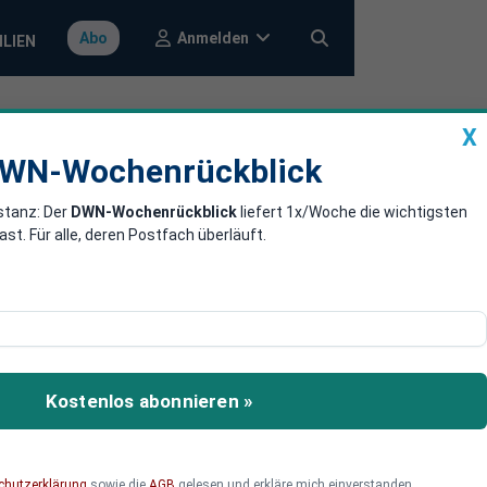
Anmelden
Abo
ILIEN
X
a
DWN-Wochenrückblick
WN-Wochenrückblick
stanz: Der
DWN-Wochenrückblick
liefert 1x/Woche die wichtigsten
enem Interview
. Für alle, deren Postfach überläuft.
Assad geführt. Das ist
 eigenes Interview,
den Mund legt, die dieser
ätte Assad das wirklich
Kostenlos abonnieren »
chutzerklärung
sowie die
AGB
gelesen und erkläre mich einverstanden.