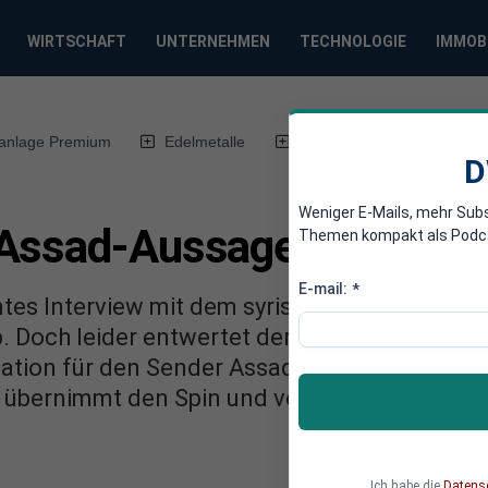
WIRTSCHAFT
UNTERNEHMEN
TECHNOLOGIE
IMMOB
anlage Premium
Edelmetalle
DWN-Magazin
Chin
D
Weniger E-Mails, mehr Sub
Assad-Aussagen aus eig
Themen kompakt als Podcast
E-mail:
*
ntes Interview mit dem syrischen Präsidenten 
 Doch leider entwertet der ARD-Reporter sein
etation für den Sender Assad eine Aussage in 
a übernimmt den Spin und verbreitet ihn, als h
Ich habe die
Datens