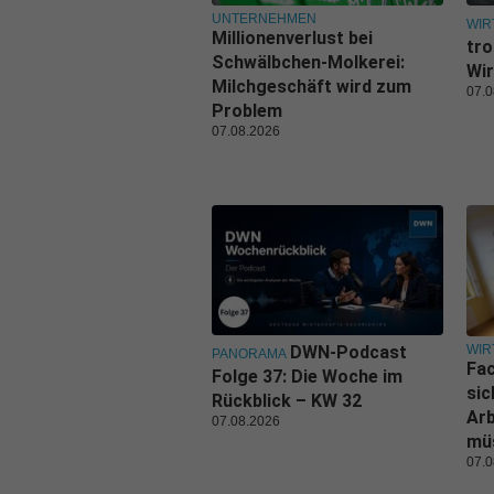
UNTERNEHMEN
WIR
Millionenverlust bei
tro
Schwälbchen-Molkerei:
Wir
Milchgeschäft wird zum
07.0
Problem
07.08.2026
WIR
DWN-Podcast
PANORAMA
Fa
Folge 37: Die Woche im
sic
Rückblick – KW 32
Ar
07.08.2026
mü
07.0