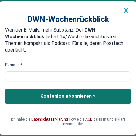
X
DWN-Wochenrückblick
Weniger E-Mails, mehr Substanz: Der
DWN-
Geldanlage Premium
Newsticker
MEIN DWN:
Wochenrückblick
liefert 1x/Woche die wichtigsten
Edelmetalle
DWN-Magazin
China
Themen kompakt als Podcast. Für alle, deren Postfach
überläuft.
DWN-Wochenrückblick
Auto Premium
Chemische Produkte gefunden
E-mail:
*
Europa: Terror-Miliz IS kündigt
„schwarze Tage“ an
Die Terror-Miliz IS soll „schwarze Tage“ als
Kostenlos abonnieren »
Vergeltung für den Kampf der Koalition gegen
den Terror geben. Bei einer Razzia hat die
belgische Polizei chemische Produkte und eine
Ich habe die
Datenschutzerklärung
sowie die
AGB
gelesen und erkläre
IS-Flagge gefunden. Auf dem Hauptbahnhof in
mich einverstanden.
Amsterdam kam es zu einem Zwischenfall.