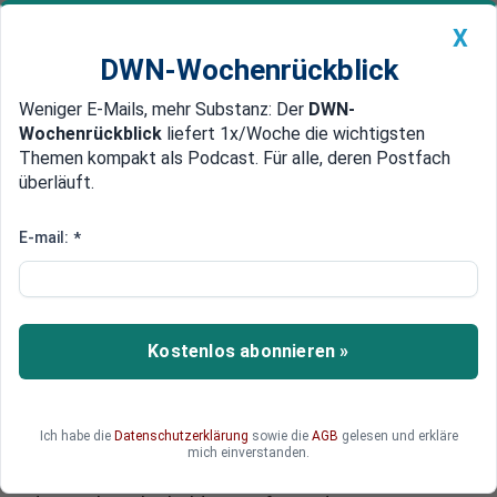
X
DWN-Wochenrückblick
Weniger E-Mails, mehr Substanz: Der
DWN-
Geldanlage Premium
Newsticker
MEIN DWN:
Wochenrückblick
liefert 1x/Woche die wichtigsten
Edelmetalle
DWN-Magazin
China
Themen kompakt als Podcast. Für alle, deren Postfach
überläuft.
DWN-Wochenrückblick
Auto Premium
Merkel-Pakt mit der Türkei
E-mail:
*
Krieg gegen Kurden: Bis zu
500.000 Flüchtlinge könnten aus
Türkei kommen
Kostenlos abonnieren »
Mit dem EU-Pakt mit der Türkei will sich die EU
gegen Flüchtlinge und Migranten abschotten. Der
Pakt könnte aber dazu auch führen, dass neue
Ich habe die
Datenschutzerklärung
sowie die
AGB
gelesen und erkläre
Flüchtlinge kommen. Erstmals machen sich
mich einverstanden.
Kurden auf den Weg. Sie können, wenn es nach