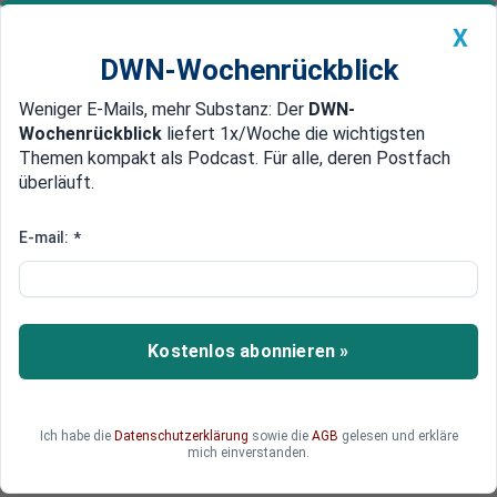
X
DWN-Wochenrückblick
Weniger E-Mails, mehr Substanz: Der
DWN-
Geldanlage Premium
Newsticker
MEIN DWN:
Wochenrückblick
liefert 1x/Woche die wichtigsten
Edelmetalle
DWN-Magazin
China
Themen kompakt als Podcast. Für alle, deren Postfach
überläuft.
DWN-Wochenrückblick
Auto Premium
Wachstum zuhause flaut ab
E-mail:
*
Alibaba expandiert in den
Schwellenländern
Obschon das Kerngeschäft überraschend kräftig
Kostenlos abonnieren »
wuchs, hat der größte chinesische Online-
Händler Alibaba erstmals einen Gewinnrückgang
erlitten. Der chinesische Amazon-Konkurrent
Ich habe die
Datenschutzerklärung
sowie die
AGB
gelesen und erkläre
muss wegen des abflauenden Geschäfts in der
mich einverstanden.
Heimat zunehmend im Ausland expandieren.