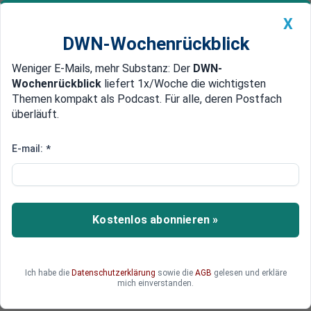
X
DWN-Wochenrückblick
Weniger E-Mails, mehr Substanz: Der
DWN-
Geldanlage Premium
Newsticker
MEIN DWN:
Wochenrückblick
liefert 1x/Woche die wichtigsten
Edelmetalle
DWN-Magazin
China
Themen kompakt als Podcast. Für alle, deren Postfach
überläuft.
DWN-Wochenrückblick
Auto Premium
20 Millionen Euro jährlich
E-mail:
*
Schalke verlängert mit
Hauptsponsor Gazprom
Der FC Schalke 04 hat den Vertrag mit seinem
Kostenlos abonnieren »
russischen Hauptsponsor, dem Energiekonzern
Gazprom, verlängert. Der Kontrakt läuft nun fünf
Jahre länger, also bis 2022. Die Gelsenkirchener
Ich habe die
Datenschutzerklärung
sowie die
AGB
gelesen und erkläre
sollen rund 20 Millionen Euro exklusive
mich einverstanden.
Bonuszahlungen jährlich erhalten.