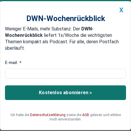
X
DWN-Wochenrückblick
Weniger E-Mails, mehr Substanz: Der
DWN-
Geldanlage Premium
Newsticker
MEIN DWN:
Wochenrückblick
liefert 1x/Woche die wichtigsten
Edelmetalle
DWN-Magazin
China
Themen kompakt als Podcast. Für alle, deren Postfach
überläuft.
DWN-Wochenrückblick
Auto Premium
Schlag gegen HDP
E-mail:
*
Gegen Opposition: Türkisches
Parlament hebt Schutz für
Abgeordnete auf
Kostenlos abonnieren »
Das türkische Parlament hat am Freitag für die
Aufhebung der Immunität von mehr als einem
Viertel der Abgeordneten gestimmt. Für den
Ich habe die
Datenschutzerklärung
sowie die
AGB
gelesen und erkläre
Vorstoß der islamisch-konservativen AKP
mich einverstanden.
stimmten 373 der 550 Parlamentarier. Der Schritt