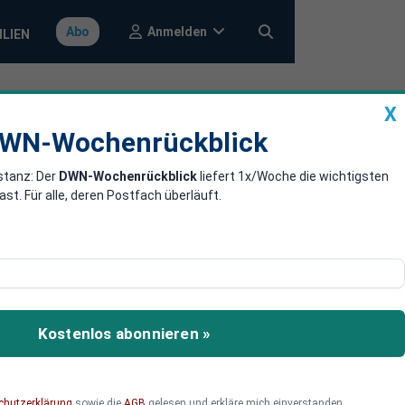
Anmelden
Abo
ILIEN
X
a
DWN-Wochenrückblick
WN-Wochenrückblick
stanz: Der
DWN-Wochenrückblick
liefert 1x/Woche die wichtigsten
ische
. Für alle, deren Postfach überläuft.
derung einer ganzen
ische Region. Nun aber
Kostenlos abonnieren »
n einer bedrohlichen Lage.
chutzerklärung
sowie die
AGB
gelesen und erkläre mich einverstanden.