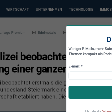
WIRTSCHAFT
UNTERNEHMEN
TECHNOLOGIE
IMMOB
anlage Premium
Edelmetalle
DWN-Magazin
Chin
D
Weniger E-Mails, mehr Sub
lizei beobachtet islamist
Themen kompakt als Podcast
g einer ganzen Region
E-mail:
*
ei beobachtet erstmals die gezielte Unterwan
Bundesland Steiermark eine homogene kathol
schaft etabliert haben. Die Polizei spricht vo
Ich habe die
Datens