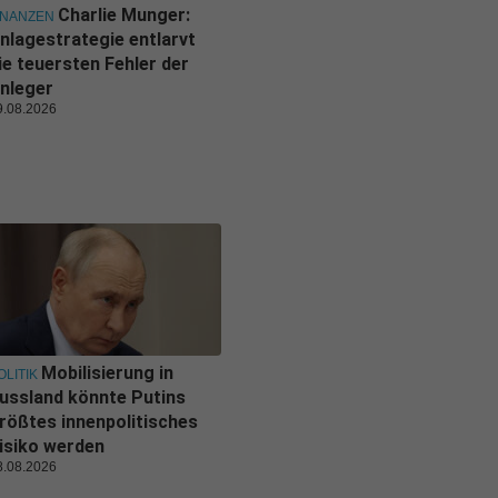
Charlie Munger:
INANZEN
nlagestrategie entlarvt
ie teuersten Fehler der
nleger
9.08.2026
Mobilisierung in
OLITIK
ussland könnte Putins
rößtes innenpolitisches
isiko werden
8.08.2026