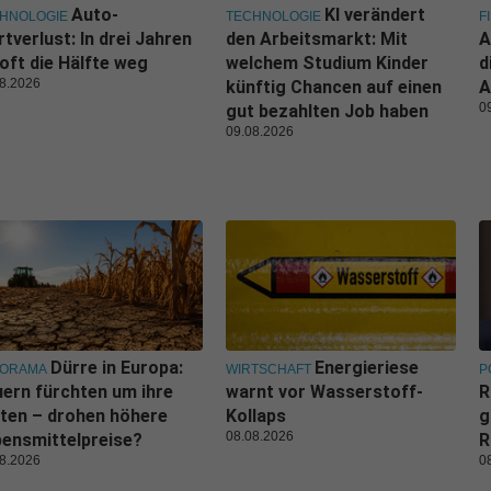
Auto-
KI verändert
HNOLOGIE
TECHNOLOGIE
F
tverlust: In drei Jahren
den Arbeitsmarkt: Mit
A
 oft die Hälfte weg
welchem Studium Kinder
d
8.2026
künftig Chancen auf einen
A
0
gut bezahlten Job haben
09.08.2026
Dürre in Europa:
Energieriese
NORAMA
WIRTSCHAFT
P
ern fürchten um ihre
warnt vor Wasserstoff-
R
ten – drohen höhere
Kollaps
g
08.08.2026
ensmittelpreise?
R
8.2026
0