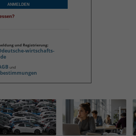
ANMELDEN
gessen?
meldung und Registrierung:
@deutsche-wirtschafts-
.de
AGB
und
zbestimmungen