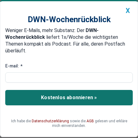
X
DWN-Wochenrückblick
Weniger E-Mails, mehr Substanz: Der
DWN-
Geldanlage Premium
Newsticker
MEIN DWN:
Wochenrückblick
liefert 1x/Woche die wichtigsten
Edelmetalle
DWN-Magazin
China
Themen kompakt als Podcast. Für alle, deren Postfach
überläuft.
DWN-Wochenrückblick
Auto Premium
Leichter Anstieg
E-mail:
*
Studie: Mehrheit der Deutschen
kauft per Smartphone ein
Rund sieben von zehn Deutschen nutzen einer
Kostenlos abonnieren »
Studie zufolge inzwischen Smartphone und
Tablet zum Einkauf. Frauen hätten im Vergleich
zu Männern etwas aufgeholt. Vor allem junge
Ich habe die
Datenschutzerklärung
sowie die
AGB
gelesen und erkläre
Menschen kommen ohne diese Kanäle fast nicht
mich einverstanden.
mehr aus.