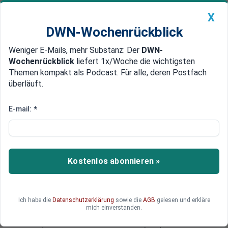
X
DWN-Wochenrückblick
Weniger E-Mails, mehr Substanz: Der
DWN-
Geldanlage Premium
Newsticker
MEIN DWN:
Wochenrückblick
liefert 1x/Woche die wichtigsten
Edelmetalle
DWN-Magazin
China
Themen kompakt als Podcast. Für alle, deren Postfach
überläuft.
DWN-Wochenrückblick
Auto Premium
EU-Kommission wird entscheiden
E-mail:
*
EU-Staaten ohne Haltung:
Einigung über Glyphosat
gescheitert
Kostenlos abonnieren »
Die EU-Staaten haben sich am Montag nicht über
die Neuzulassung des Pestizids Glyphosat
einigen können. In letzter Minute ist Frankreich
Ich habe die
Datenschutzerklärung
sowie die
AGB
gelesen und erkläre
von seiner harten Haltung abgewichen und hat
mich einverstanden.
sich enthalten, statt mit Nein zu stimmen. Nun