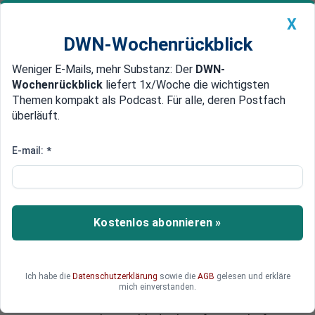
X
DWN-Wochenrückblick
Weniger E-Mails, mehr Substanz: Der
DWN-
Geldanlage Premium
Newsticker
MEIN DWN:
Wochenrückblick
liefert 1x/Woche die wichtigsten
Edelmetalle
DWN-Magazin
China
Themen kompakt als Podcast. Für alle, deren Postfach
überläuft.
DWN-Wochenrückblick
Auto Premium
Finanzaufsicht nervös
E-mail:
*
Schwedens größter Bank
Nordea fehlen zehn Milliarden
Dollar
Kostenlos abonnieren »
Schwedens größter Bank Nordea fehlen
angeblich rund 10 Milliarden Dollar, um die
Kapitalbestimmungen der Finanzmarktaufsicht
Ich habe die
Datenschutzerklärung
sowie die
AGB
gelesen und erkläre
zu erfüllen. Dies geht aus Erkenntnissen der
mich einverstanden.
Aufsicht von Ende 2015 hervor, auf die sich die