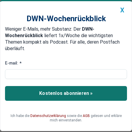
X
DWN-Wochenrückblick
Weniger E-Mails, mehr Substanz: Der
DWN-
Geldanlage Premium
Newsticker
MEIN DWN:
Wochenrückblick
liefert 1x/Woche die wichtigsten
Edelmetalle
DWN-Magazin
China
Themen kompakt als Podcast. Für alle, deren Postfach
überläuft.
DWN-Wochenrückblick
Auto Premium
EZB drosselt Anleihen-Käufe
E-mail:
*
Merkel räumt Gefahren für
Sparer durch EZB-Politik ein
Bundeskanzlerin Merkel hat erstmals vor den
Kostenlos abonnieren »
Gefahren der EZB-Politik für die Sparer gewarnt.
Ohne Reformen in den Haushalten werde die
Wirkung der Geldpolitik verpuffen. Die EZB hat
Ich habe die
Datenschutzerklärung
sowie die
AGB
gelesen und erkläre
ihre Ankäufe im Sommer leicht gedrosselt.
mich einverstanden.