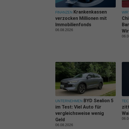
Krankenkassen
FINANZEN
WIR
verzocken Millionen mit
Ch
Immobilienfonds
Ban
06.08.2026
Wir
06.0
BYD Sealion 5
UNTERNEHMEN
TEC
im Test: Viel Auto für
zit
vergleichsweise wenig
Wal
06.0
Geld
06.08.2026