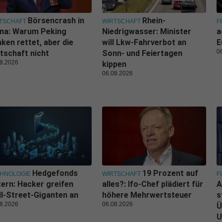
Börsencrash in
Rhein-
TSCHAFT
WIRTSCHAFT
F
ina: Warum Peking
Niedrigwasser: Minister
a
ken rettet, aber die
will Lkw-Fahrverbot an
E
0
tschaft nicht
Sonn- und Feiertagen
8.2026
kippen
06.08.2026
Hedgefonds
19 Prozent auf
HNOLOGIE
WIRTSCHAFT
F
tern: Hacker greifen
alles?: Ifo-Chef plädiert für
A
l-Street-Giganten an
höhere Mehrwertsteuer
s
8.2026
06.08.2026
Ü
U