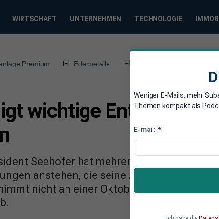
WIRTSCHAFT
UNTERNEHMEN
TECHNOLOGIE
IMMOB
anlage Premium
Edelmetalle
DWN-Magazin
Chin
D
Weniger E-Mails, mehr Sub
igt wichtige Entscheidun
Themen kompakt als Podcast
n
E-mail:
*
sident Seehofer hat mehrere Termine im Herbs
dungen anstehen, die seine Anwesenheit in B
immt nicht an einer Oktoberfest-Veranstaltun
b.
Ich habe die
Datens