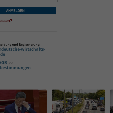
ANMELDEN
gessen?
meldung und Registrierung:
@deutsche-wirtschafts-
.de
AGB
und
zbestimmungen