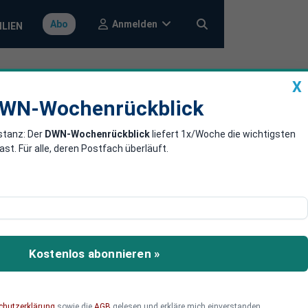
Anmelden
Abo
ILIEN
X
a
DWN-Wochenrückblick
WN-Wochenrückblick
stanz: Der
DWN-Wochenrückblick
liefert 1x/Woche die wichtigsten
gen für
. Für alle, deren Postfach überläuft.
t abgesagt, weil wichtige
ayern und Deutschland
Kostenlos abonnieren »
g in Berlin teil und sagte
chutzerklärung
sowie die
AGB
gelesen und erkläre mich einverstanden.