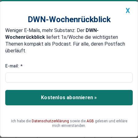
X
DWN-Wochenrückblick
Weniger E-Mails, mehr Substanz: Der
DWN-
Geldanlage Premium
Newsticker
MEIN DWN:
Wochenrückblick
liefert 1x/Woche die wichtigsten
Edelmetalle
DWN-Magazin
China
Themen kompakt als Podcast. Für alle, deren Postfach
überläuft.
DWN-Wochenrückblick
Auto Premium
„Fexible Solidarität“
E-mail:
*
EU-Staaten finden keine
gemeinsame Linie bei
Flüchtlingen
Kostenlos abonnieren »
Die EU-Staaten haben sich in Bratislava nicht auf
eine gemeinsame Linie in der Flüchtlingskrise
einigen können. Der kleinste gemeinsame
Ich habe die
Datenschutzerklärung
sowie die
AGB
gelesen und erkläre
Nenner heißt nun „flexible Solidarität“. Außerdem
mich einverstanden.
wollen die EU-Staaten die Außengrenzen