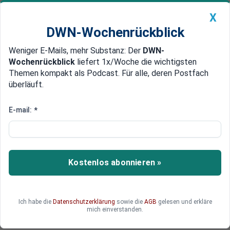
X
DWN-Wochenrückblick
Weniger E-Mails, mehr Substanz: Der
DWN-
Geldanlage Premium
Newsticker
MEIN DWN:
Wochenrückblick
liefert 1x/Woche die wichtigsten
Edelmetalle
DWN-Magazin
China
Themen kompakt als Podcast. Für alle, deren Postfach
überläuft.
DWN-Wochenrückblick
Auto Premium
Viele Spekulationen
E-mail:
*
Google will Twitter nicht kaufen:
Aktie stürzt ab
Twitter musste am Donnerstag einen heftigen
Kostenlos abonnieren »
Kurssturz hinnehmen. Das Problem: Der Dienst
kann seiner Natur nach keine Qualitätskontrolle
einführen, und ist daher für die Werbewirtschaft
Ich habe die
Datenschutzerklärung
sowie die
AGB
gelesen und erkläre
nur eingeschränkt attraktiv.
mich einverstanden.