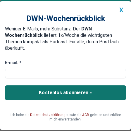
X
DWN-Wochenrückblick
Weniger E-Mails, mehr Substanz: Der
DWN-
Geldanlage Premium
Newsticker
MEIN DWN:
Wochenrückblick
liefert 1x/Woche die wichtigsten
Edelmetalle
DWN-Magazin
China
Themen kompakt als Podcast. Für alle, deren Postfach
überläuft.
DWN-Wochenrückblick
Auto Premium
Sicherheit in Schönefeld erhöht
E-mail:
*
Terror-Verdacht: Erneut SEK-
Einsatz in Chemnitz
Das SEK hat in Chemnitz einen weiteren Einsatz
Kostenlos abonnieren »
gegen eine verdächtige Wohnung durchgeführt.
Ein Terror-Verdächtiger ist weiter auf der Flucht.
Die Bundespolizei hat ihren Einsatz am Flughafen
Ich habe die
Datenschutzerklärung
sowie die
AGB
gelesen und erkläre
Berlin-Schönefeld verstärkt.
mich einverstanden.